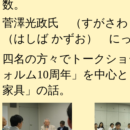
数。
菅澤光政氏 （すがさ
（はしば かずお） に
四名の方々でトークショ
ォルム10周年」を中心
家具」の話。